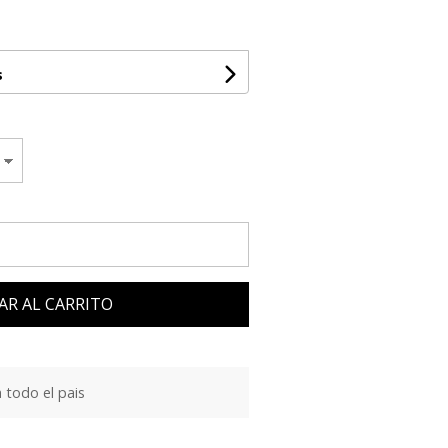
s
AR AL CARRITO
 todo el pais