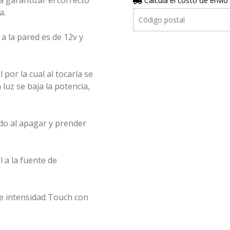
 garantizar el correcto
Calculá el costo de envío
a.
a la pared es de 12v y
 por la cual al tocarla se
luz se baja la potencia,
do al apagar y prender
l a la fuente de
e intensidad Touch con