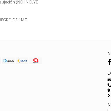
 sujeción (NO INCLYE
NEGRO DE 1MT
N
C
N